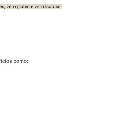
s, zero glúten e zero lactose.
fícios como: