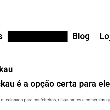
s
Food Service
Blog
Lo
ckau
ckau é a opção certa para ele
 direcionada para confeiteiros, restaurantes e comércios qu